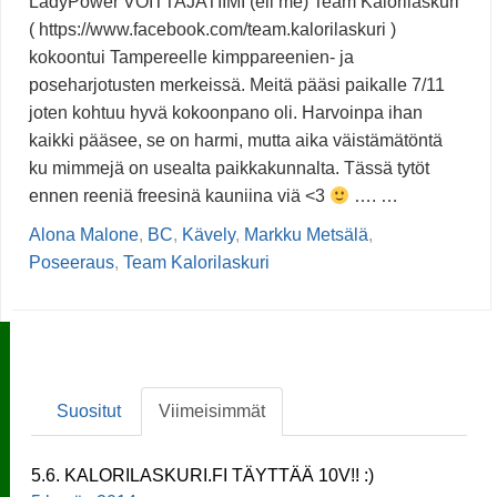
LadyPower VOITTAJATIIMI (eli me) Team Kalorilaskuri
( https://www.facebook.com/team.kalorilaskuri )
kokoontui Tampereelle kimppareenien- ja
poseharjotusten merkeissä. Meitä pääsi paikalle 7/11
joten kohtuu hyvä kokoonpano oli. Harvoinpa ihan
kaikki pääsee, se on harmi, mutta aika väistämätöntä
ku mimmejä on usealta paikkakunnalta. Tässä tytöt
ennen reeniä freesinä kauniina viä <3
…. …
Alona Malone
,
BC
,
Kävely
,
Markku Metsälä
,
Poseeraus
,
Team Kalorilaskuri
Suositut
Viimeisimmät
5.6. KALORILASKURI.FI TÄYTTÄÄ 10V!! :)