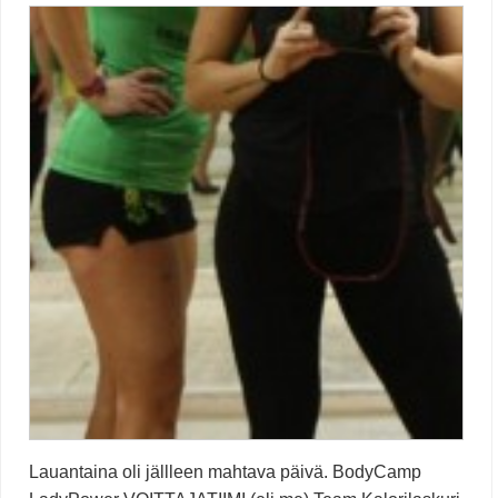
Lauantaina oli jällleen mahtava päivä. BodyCamp