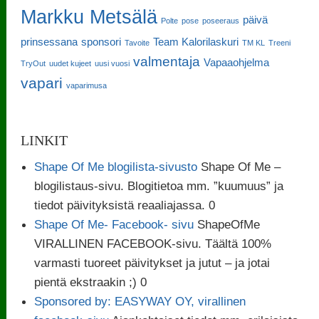
Markku Metsälä
päivä
Polte
pose
poseeraus
prinsessana
sponsori
Team Kalorilaskuri
Tavoite
TM KL
Treeni
valmentaja
Vapaaohjelma
TryOut
uudet kujeet
uusi vuosi
vapari
vaparimusa
LINKIT
Shape Of Me blogilista-sivusto
Shape Of Me –
blogilistaus-sivu. Blogitietoa mm. ”kuumuus” ja
tiedot päivityksistä reaaliajassa. 0
Shape Of Me- Facebook- sivu
ShapeOfMe
VIRALLINEN FACEBOOK-sivu. Täältä 100%
varmasti tuoreet päivitykset ja jutut – ja jotai
pientä ekstraakin ;) 0
Sponsored by: EASYWAY OY, virallinen