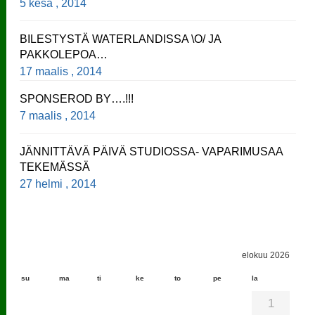
5 kesä , 2014
BILESTYSTÄ WATERLANDISSA \O/ JA
PAKKOLEPOA…
17 maalis , 2014
SPONSEROD BY….!!!
7 maalis , 2014
JÄNNITTÄVÄ PÄIVÄ STUDIOSSA- VAPARIMUSAA
TEKEMÄSSÄ
27 helmi , 2014
elokuu 2026
su
ma
ti
ke
to
pe
la
1