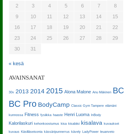
2
3
4
5
6
7
8
9
10
11
12
13
14
15
16
17
18
19
20
21
22
23
24
25
26
27
28
29
30
31
« kesä
AVAINSANAT
BC
2015
2014
2013
Alona Malone
30v
Anu Mäkinen
BC Pro
BodyCamp
Classic Gym Tampere
elämäni
Fitness
Henri Luoma
kunnossa
fysiikka
haaste
InBody
kisalava
Kalorilaskuri
kehonkoostumus
kisa
kisabiisi
kuvaukset
kuvaus
Käsilläseisonta
kässäripunnerrus
kävely
LadyPower
leuanveto