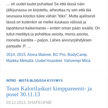
… eli uudet tuulet puhaltaa! Se että tässä näin
jälkijunassa on kirjoteltu, aiheuttaa ny sen että tää
seuraava kirjotus tulee vähän ”töks”. Mutta ajallisesti
tässä on kuitenkin se melke kuukaus välissä ja
tapahtunut kaikenlaista – eniten oman pään sisällä. On
tullut mietittyä ja pohdittua asioita, monia asioita,
monelta kantilta – paljon. Lähes aivonyrjähdyksen
partaalle :P. …
2014
,
2015
,
Alona Malone
,
BC Pro
,
BodyCamp
,
Markku Metsälä
,
Uudet Haasteet
,
Vahvempi Minä
INTRO - MISTÄ BLOGISSA KYSYMYS
Team Kalorilaskuri kimppareenit- ja
poset 30.11.13
03.12.2013, SHAPEOFME