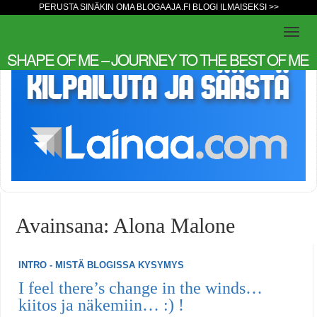
PERUSTA SINÄKIN OMA BLOGAAJA.FI BLOGI ILMAISEKSI >>
SHAPE OF ME – JOURNEY TO THE BEST OF ME
Avainsana: Alona Malone
INTRO - MISTÄ BLOGISSA KYSYMYS
I feel there’s change in the winds…
kiitos ja näkemiin… :) !