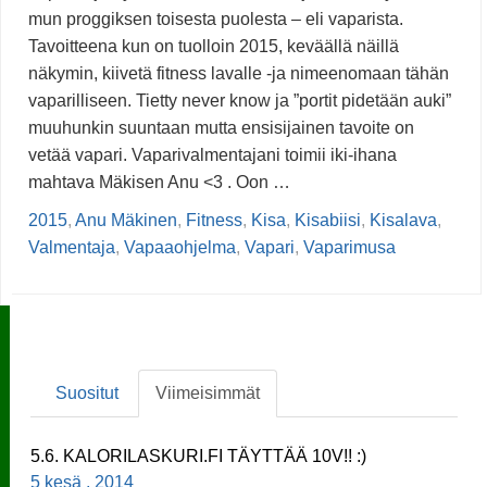
mun proggiksen toisesta puolesta – eli vaparista.
Tavoitteena kun on tuolloin 2015, keväällä näillä
näkymin, kiivetä fitness lavalle -ja nimeenomaan tähän
vaparilliseen. Tietty never know ja ”portit pidetään auki”
muuhunkin suuntaan mutta ensisijainen tavoite on
vetää vapari. Vaparivalmentajani toimii iki-ihana
mahtava Mäkisen Anu <3 . Oon …
2015
,
Anu Mäkinen
,
Fitness
,
Kisa
,
Kisabiisi
,
Kisalava
,
Valmentaja
,
Vapaaohjelma
,
Vapari
,
Vaparimusa
Suositut
Viimeisimmät
5.6. KALORILASKURI.FI TÄYTTÄÄ 10V!! :)
5 kesä , 2014