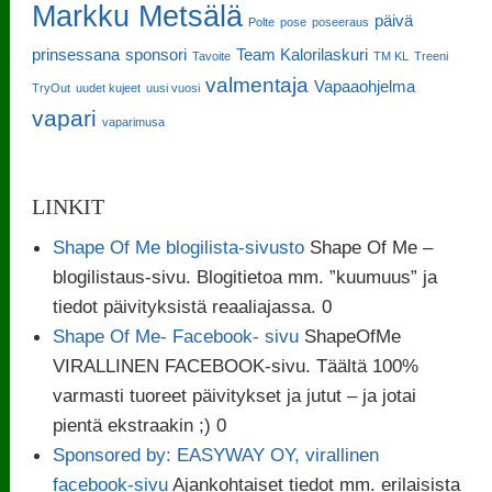
Markku Metsälä
päivä
Polte
pose
poseeraus
prinsessana
sponsori
Team Kalorilaskuri
Tavoite
TM KL
Treeni
valmentaja
Vapaaohjelma
TryOut
uudet kujeet
uusi vuosi
vapari
vaparimusa
LINKIT
Shape Of Me blogilista-sivusto
Shape Of Me –
blogilistaus-sivu. Blogitietoa mm. ”kuumuus” ja
tiedot päivityksistä reaaliajassa. 0
Shape Of Me- Facebook- sivu
ShapeOfMe
VIRALLINEN FACEBOOK-sivu. Täältä 100%
varmasti tuoreet päivitykset ja jutut – ja jotai
pientä ekstraakin ;) 0
Sponsored by: EASYWAY OY, virallinen
facebook-sivu
Ajankohtaiset tiedot mm. erilaisista