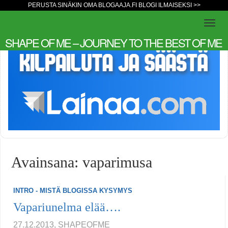
PERUSTA SINÄKIN OMA BLOGAAJA.FI BLOGI ILMAISEKSI >>
SHAPE OF ME – JOURNEY TO THE BEST OF ME
Avainsana: vaparimusa
INTRO - MISTÄ BLOGISSA KYSYMYS
Vapariunelma elää….
27.12.2013, SHAPEOFME