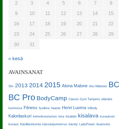
2
3
4
5
6
7
8
9
10
11
12
13
14
15
16
17
18
19
20
21
22
23
24
25
26
27
28
29
30
31
« kesä
AVAINSANAT
BC
2015
2014
2013
Alona Malone
30v
Anu Mäkinen
BC Pro
BodyCamp
Classic Gym Tampere
elämäni
Fitness
Henri Luoma
kunnossa
fysiikka
haaste
InBody
kisalava
Kalorilaskuri
kehonkoostumus
kisa
kisabiisi
kuvaukset
kuvaus
Käsilläseisonta
kässäripunnerrus
kävely
LadyPower
leuanveto