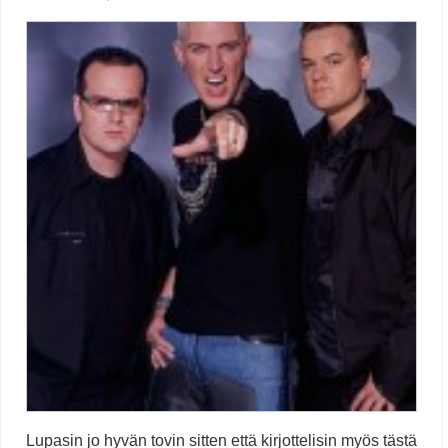
Lupasin jo hyvän tovin sitten että kirjottelisin myös tästä