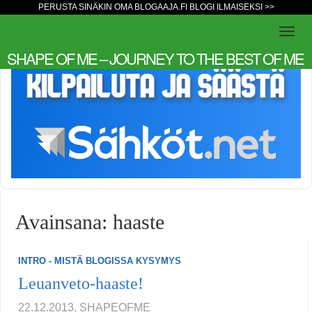
PERUSTA SINÄKIN OMA BLOGAAJA.FI BLOGI ILMAISEKSI >>
SHAPE OF ME – JOURNEY TO THE BEST OF ME
Avainsana: haaste
INTRO - MISTÄ BLOGISSA KYSYMYS
Leuanveto-haaste!
22.12.2013, SHAPEOFME