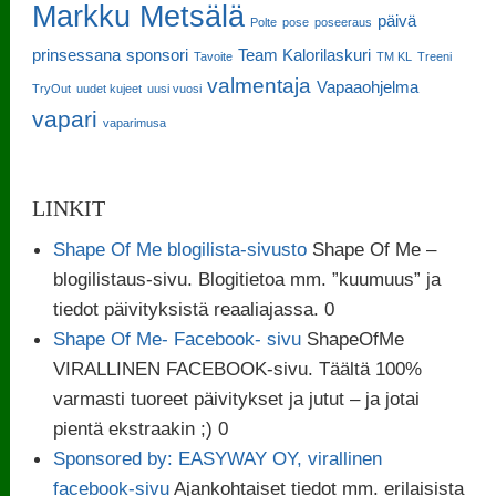
Markku Metsälä
päivä
Polte
pose
poseeraus
prinsessana
sponsori
Team Kalorilaskuri
Tavoite
TM KL
Treeni
valmentaja
Vapaaohjelma
TryOut
uudet kujeet
uusi vuosi
vapari
vaparimusa
LINKIT
Shape Of Me blogilista-sivusto
Shape Of Me –
blogilistaus-sivu. Blogitietoa mm. ”kuumuus” ja
tiedot päivityksistä reaaliajassa. 0
Shape Of Me- Facebook- sivu
ShapeOfMe
VIRALLINEN FACEBOOK-sivu. Täältä 100%
varmasti tuoreet päivitykset ja jutut – ja jotai
pientä ekstraakin ;) 0
Sponsored by: EASYWAY OY, virallinen
facebook-sivu
Ajankohtaiset tiedot mm. erilaisista