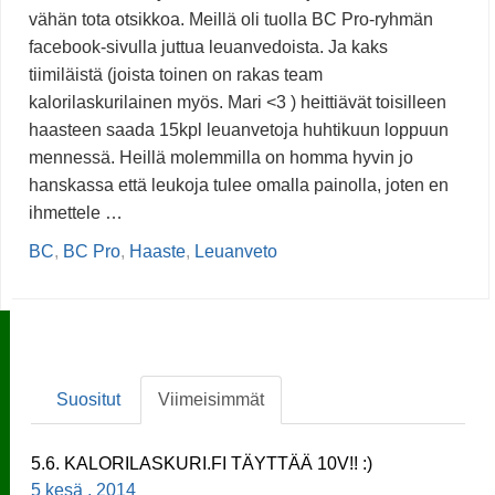
vähän tota otsikkoa. Meillä oli tuolla BC Pro-ryhmän
facebook-sivulla juttua leuanvedoista. Ja kaks
tiimiläistä (joista toinen on rakas team
kalorilaskurilainen myös. Mari <3 ) heittiävät toisilleen
haasteen saada 15kpl leuanvetoja huhtikuun loppuun
mennessä. Heillä molemmilla on homma hyvin jo
hanskassa että leukoja tulee omalla painolla, joten en
ihmettele …
BC
,
BC Pro
,
Haaste
,
Leuanveto
Suositut
Viimeisimmät
5.6. KALORILASKURI.FI TÄYTTÄÄ 10V!! :)
5 kesä , 2014