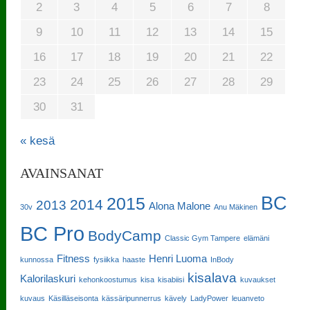
2
3
4
5
6
7
8
9
10
11
12
13
14
15
16
17
18
19
20
21
22
23
24
25
26
27
28
29
30
31
« kesä
AVAINSANAT
BC
2015
2014
2013
Alona Malone
30v
Anu Mäkinen
BC Pro
BodyCamp
Classic Gym Tampere
elämäni
Fitness
Henri Luoma
kunnossa
fysiikka
haaste
InBody
kisalava
Kalorilaskuri
kehonkoostumus
kisa
kisabiisi
kuvaukset
kuvaus
Käsilläseisonta
kässäripunnerrus
kävely
LadyPower
leuanveto