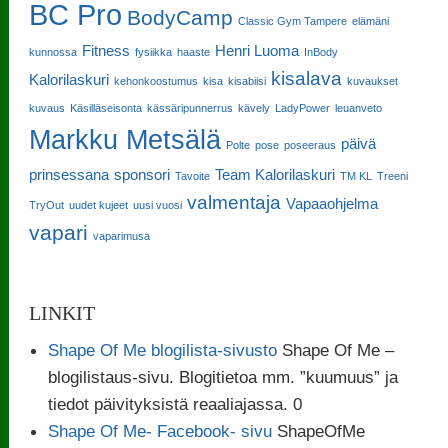
BC Pro
BodyCamp
Classic Gym Tampere
elämäni
Fitness
Henri Luoma
kunnossa
fysiikka
haaste
InBody
kisalava
Kalorilaskuri
kehonkoostumus
kisa
kisabiisi
kuvaukset
kuvaus
Käsilläseisonta
kässäripunnerrus
kävely
LadyPower
leuanveto
Markku Metsälä
päivä
Polte
pose
poseeraus
prinsessana
sponsori
Team Kalorilaskuri
Tavoite
TM KL
Treeni
valmentaja
Vapaaohjelma
TryOut
uudet kujeet
uusi vuosi
vapari
vaparimusa
LINKIT
Shape Of Me blogilista-sivusto
Shape Of Me –
blogilistaus-sivu. Blogitietoa mm. ”kuumuus” ja
tiedot päivityksistä reaaliajassa. 0
Shape Of Me- Facebook- sivu
ShapeOfMe