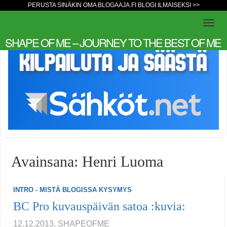
PERUSTA SINÄKIN OMA BLOGAAJA.FI BLOGI ILMAISEKSI >>
SHAPE OF ME – JOURNEY TO THE BEST OF ME
Avainsana: Henri Luoma
INTRO - MISTÄ BLOGISSA KYSYMYS
BC Pro kuvauspäivän satoa :kuvia:
12.12.2013, SHAPEOFME