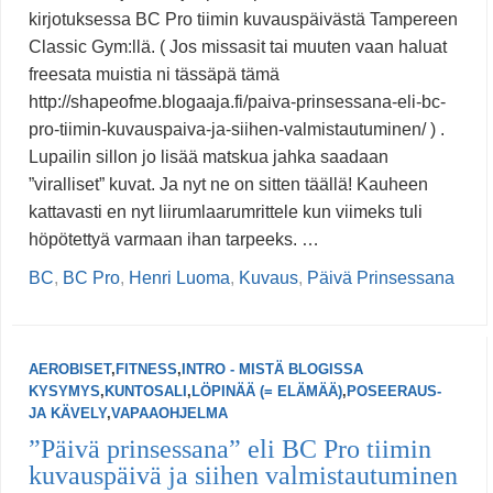
kirjotuksessa BC Pro tiimin kuvauspäivästä Tampereen
Classic Gym:llä. ( Jos missasit tai muuten vaan haluat
freesata muistia ni tässäpä tämä
http://shapeofme.blogaaja.fi/paiva-prinsessana-eli-bc-
pro-tiimin-kuvauspaiva-ja-siihen-valmistautuminen/ ) .
Lupailin sillon jo lisää matskua jahka saadaan
”viralliset” kuvat. Ja nyt ne on sitten täällä! Kauheen
kattavasti en nyt liirumlaarumrittele kun viimeks tuli
höpötettyä varmaan ihan tarpeeks. …
BC
,
BC Pro
,
Henri Luoma
,
Kuvaus
,
Päivä Prinsessana
AEROBISET
,
FITNESS
,
INTRO - MISTÄ BLOGISSA
KYSYMYS
,
KUNTOSALI
,
LÖPINÄÄ (= ELÄMÄÄ)
,
POSEERAUS-
JA KÄVELY
,
VAPAAOHJELMA
”Päivä prinsessana” eli BC Pro tiimin
kuvauspäivä ja siihen valmistautuminen