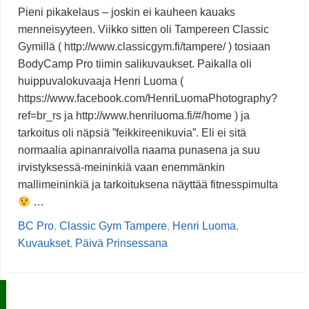
Pieni pikakelaus – joskin ei kauheen kauaks
menneisyyteen. Viikko sitten oli Tampereen Classic
Gymillä ( http://www.classicgym.fi/tampere/ ) tosiaan
BodyCamp Pro tiimin salikuvaukset. Paikalla oli
huippuvalokuvaaja Henri Luoma (
https://www.facebook.com/HenriLuomaPhotography?
ref=br_rs ja http://www.henriluoma.fi/#/home ) ja
tarkoitus oli näpsiä ”feikkireenikuvia”. Eli ei sitä
normaalia apinanraivolla naama punasena ja suu
irvistyksessä-meininkiä vaan enemmänkin
mallimeininkiä ja tarkoituksena näyttää fitnesspimulta
…
BC Pro
,
Classic Gym Tampere
,
Henri Luoma
,
Kuvaukset
,
Päivä Prinsessana