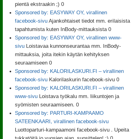
pientä ekstraakin ;) 0
Sponsored by: EASYWAY OY, virallinen
facebook-sivu
Ajankohtaiset tiedot mm. erilaisista
tapahtumista kuten InBody-mittauksista 0
Sponsored by: EASYWAY OY, virallinen www-
sivu
Loistavaa kunnonseurantaa mm. InBody-
mittauksia, joita itekin käytän kehityksen
seuraamiseen 0
Sponsored by: KALORILASKURI.FI – virallinen
facebook-sivu
Kalorilaskurin facebook-sivu 0
Sponsored by: KALORILASKURI.FI – virallinen
www-sivu
Loistava työkalu mm. liikuntojen ja
syömisten seuraamiseen. 0
Sponsored by: PARTURI-KAMPAAMO
SATEENKAARI, virallinen facebook-sivu
Luottoparturi-kampaamoni facebook-sivu . Upeita
tukkatöitä jo vuosien ajan, suosittelen! ;) 0