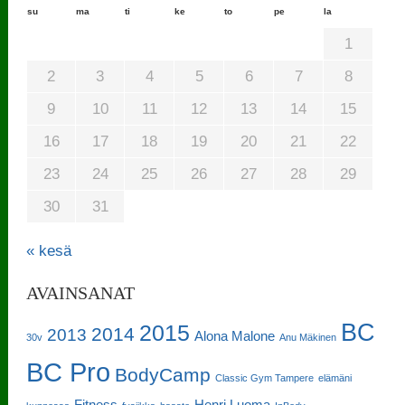
su
ma
ti
ke
to
pe
la
1
2
3
4
5
6
7
8
9
10
11
12
13
14
15
16
17
18
19
20
21
22
23
24
25
26
27
28
29
30
31
« kesä
AVAINSANAT
BC
2015
2014
2013
Alona Malone
30v
Anu Mäkinen
BC Pro
BodyCamp
Classic Gym Tampere
elämäni
Fitness
Henri Luoma