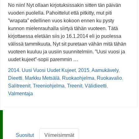
No niin! Nyt ollaan kirjotuksissakin sitten tän päivän
vuoden puolella. Pahoittelut että pitkitty, mut piti
”wrapata” edellinen vuos kokoon ennen ku pysty
kunnon mielenrauhalla siirtyä tähän vuoteen. Tätä
kirjottaessa eletään siis jo 16.1.2014 eli jo puolessa
välissä tammikuuta. Nyt sit puretaan vähän mitä tähän
vuoteen kuuluu ja uusiin suunnitelmiin. ”Uusi vuosi ja
uudet kujeet”-sopii paremmin …
2014. Uusi Vuosi Uudet Kujeet
,
2015
,
Aamukävely
,
Dieetti
,
Markku Metsälä
,
Ruokaohjelma
,
Ruokavalio
,
Salitreenit
,
Treeniohjelma
,
Treenit
,
Välidieetti
,
Valmentaja
Suositut
Viimeisimmät