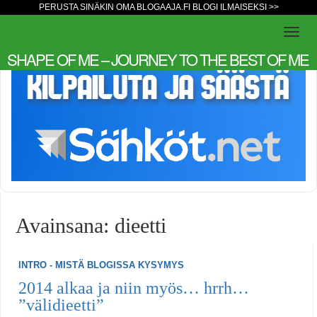
PERUSTA SINÄKIN OMA BLOGAAJA.FI BLOGI ILMAISEKSI >>
SHAPE OF ME – JOURNEY TO THE BEST OF ME
Avainsana: dieetti
INTRO - MISTÄ BLOGISSA KYSYMYS
2014 alkaa ja niin myös… hrrh…
”välidieetti”