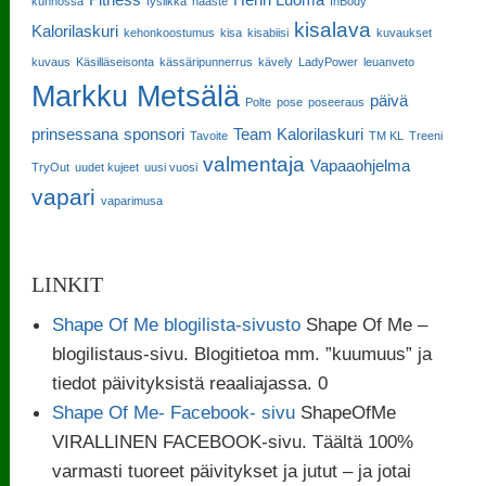
kunnossa
fysiikka
haaste
InBody
kisalava
Kalorilaskuri
kehonkoostumus
kisa
kisabiisi
kuvaukset
kuvaus
Käsilläseisonta
kässäripunnerrus
kävely
LadyPower
leuanveto
Markku Metsälä
päivä
Polte
pose
poseeraus
prinsessana
sponsori
Team Kalorilaskuri
Tavoite
TM KL
Treeni
valmentaja
Vapaaohjelma
TryOut
uudet kujeet
uusi vuosi
vapari
vaparimusa
LINKIT
Shape Of Me blogilista-sivusto
Shape Of Me –
blogilistaus-sivu. Blogitietoa mm. ”kuumuus” ja
tiedot päivityksistä reaaliajassa. 0
Shape Of Me- Facebook- sivu
ShapeOfMe
VIRALLINEN FACEBOOK-sivu. Täältä 100%
varmasti tuoreet päivitykset ja jutut – ja jotai